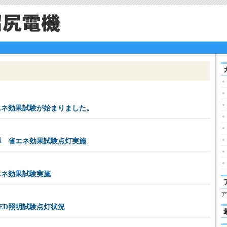
エネ効果試験が始まりました。
弾 省エネ効果試験点灯実施
エネ効果試験実施
ア
ED照明試験点灯状況