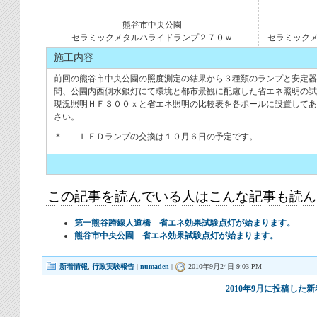
熊谷市中央公園
セラミックメタルハライドランプ２７０ｗ
セラミック
施工内容
前回の熊谷市中央公園の照度測定の結果から３種類のランプと安定
間、公園内西側水銀灯にて環境と都市景観に配慮した省エネ照明の試
現況照明ＨＦ３００ｘと省エネ照明の比較表を各ポールに設置してあ
さい。
＊ ＬＥＤランプの交換は１０月６日の予定です。
この記事を読んでいる人はこんな記事も読ん
第一熊谷跨線人道橋 省エネ効果試験点灯が始まります。
熊谷市中央公園 省エネ効果試験点灯が始まります。
新着情報
,
行政実験報告
|
numaden
|
2010年9月24日 9:03 PM
2010年9月に投稿し