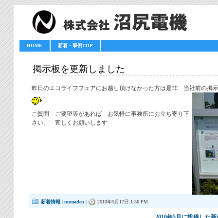
HOME
新着・事例TOP
掲示板を更新しました
昨日のエコライフフェアにお越し頂けなかった方は是非 当社前の掲
ご質問 ご要望等があれば お気軽に事務所にお立ち寄り下
さい。 宜しくお願いします
新着情報
|
numaden
|
2010年5月17日 1:36 PM
2010年5月に投稿し