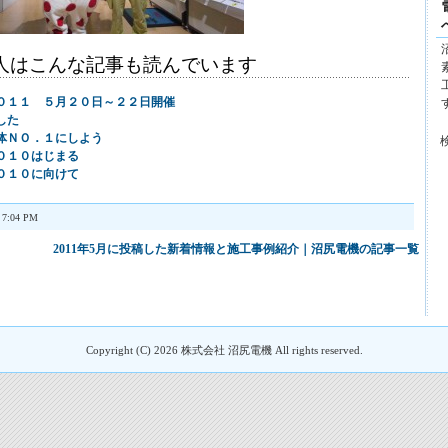
人はこんな記事も読んでいます
０１１ ５月２０日～２２日開催
した
体ＮＯ．１にしよう
０１０はじまる
０１０に向けて
7:04 PM
2011年5月に投稿した新着情報と施工事例紹介｜沼尻電機の記事一覧
Copyright (C)
2026 株式会社 沼尻電機 All rights reserved.