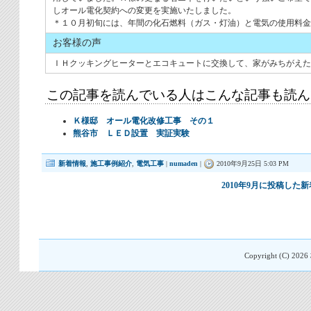
しオール電化契約への変更を実施いたしました。
＊１０月初旬には、年間の化石燃料（ガス・灯油）と電気の使用料
お客様の声
ＩＨクッキングヒーターとエコキュートに交換して、家がみちがえた
この記事を読んでいる人はこんな記事も読ん
Ｋ様邸 オール電化改修工事 その１
熊谷市 ＬＥＤ設置 実証実験
新着情報
,
施工事例紹介
,
電気工事
|
numaden
|
2010年9月25日 5:03 PM
2010年9月に投稿し
Copyright (C)
2026