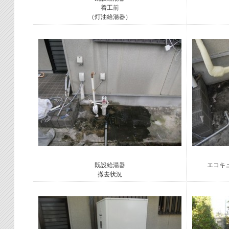
着工前
（灯油給湯器）
既設給湯器
エコキ
撤去状況