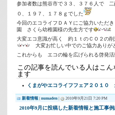
参加者数は熊谷市で３３、３７６人で 二
０、１９７、１７８ｇでした
今回のエコライフＤＡＹにご協力いただき
園 さくら幼稚園様の先生方です
大変エコ意識が高く 約１ｔのＣＯ２の削
大変お忙しい中でのご協力ありが
これからも エコの輪を広げられる啓発活
この記事を読んでいる人はこん
ます
くまがやエコライフフェア２０１０ 
新着情報
|
numaden
|
2010年9月21日 7:20 PM
2010年9月に投稿した新着情報と施工事