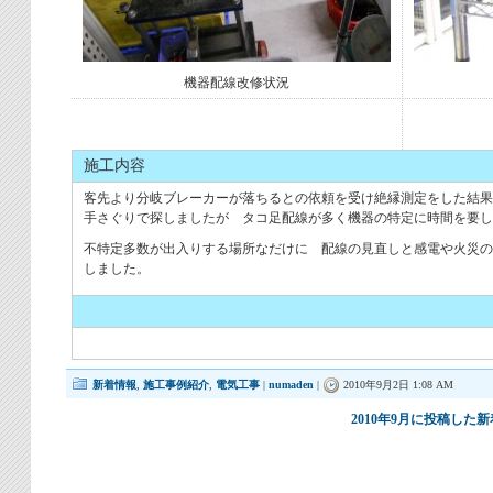
機器配線改修状況
施工内容
客先より分岐ブレーカーが落ちるとの依頼を受け絶縁測定をした結果
手さぐりで探しましたが タコ足配線が多く機器の特定に時間を要し
不特定多数が出入りする場所なだけに 配線の見直しと感電や火災の
しました。
新着情報
,
施工事例紹介
,
電気工事
|
numaden
|
2010年9月2日 1:08 AM
2010年9月に投稿し