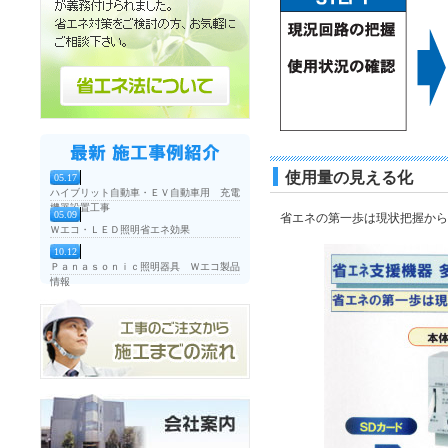
使用量の見える化
05.17
ハイブリット自動車・ＥＶ自動車用 充電
機器設置工事
05.09
省エネの第一歩は現状把握から
Ｗエコ・ＬＥＤ照明省エネ効果
10.12
Ｐａｎａｓｏｎｉｃ照明器具 Ｗエコ製品
情報