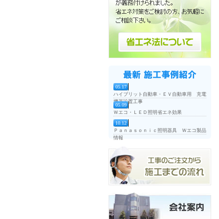
05.17
ハイブリット自動車・ＥＶ自動車用 充電
機器設置工事
05.09
Ｗエコ・ＬＥＤ照明省エネ効果
10.12
Ｐａｎａｓｏｎｉｃ照明器具 Ｗエコ製品
情報